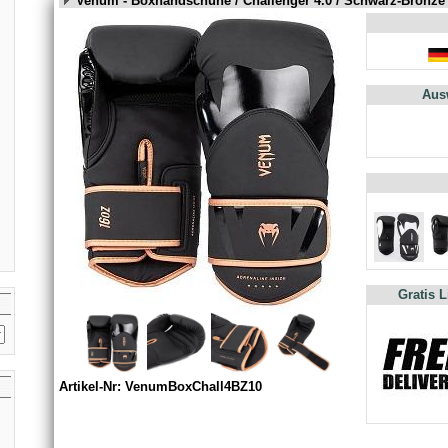
Venum - Boxhandschuhe / Challenger 4.0 / Schwarz-Bronze 
Aus
Gratis 
Artikel-Nr: VenumBoxChall4BZ10