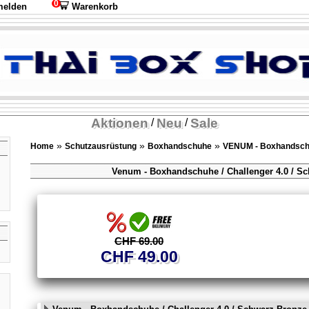
0
elden
Warenkorb
Aktionen
Neu
Sale
/
/
»
»
»
Home
Schutzausrüstung
Boxhandschuhe
VENUM - Boxhandsc
Venum - Boxhandschuhe / Challenger 4.0 / S
CHF 69.00
CHF 49.00