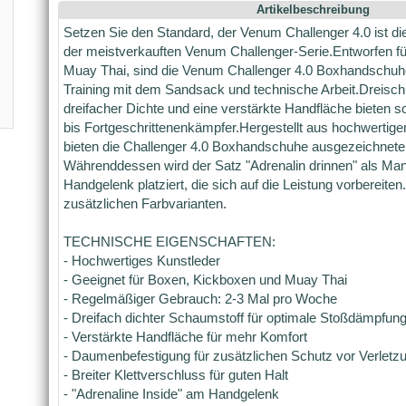
Artikelbeschreibung
Setzen Sie den Standard, der Venum Challenger 4.0 ist di
der meistverkauften Venum Challenger-Serie.Entworfen f
Muay Thai, sind die Venum Challenger 4.0 Boxhandschuhe
Training mit dem Sandsack und technische Arbeit.Dreisch
dreifacher Dichte und eine verstärkte Handfläche bieten s
bis Fortgeschrittenenkämpfer.Hergestellt aus hochwertig
bieten die Challenger 4.0 Boxhandschuhe ausgezeichnete H
Währenddessen wird der Satz "Adrenalin drinnen" als Mant
Handgelenk platziert, die sich auf die Leistung vorbereiten.
zusätzlichen Farbvarianten.
TECHNISCHE EIGENSCHAFTEN:
- Hochwertiges Kunstleder
- Geeignet für Boxen, Kickboxen und Muay Thai
- Regelmäßiger Gebrauch: 2-3 Mal pro Woche
- Dreifach dichter Schaumstoff für optimale Stoßdämpfun
- Verstärkte Handfläche für mehr Komfort
- Daumenbefestigung für zusätzlichen Schutz vor Verletz
- Breiter Klettverschluss für guten Halt
- "Adrenaline Inside" am Handgelenk