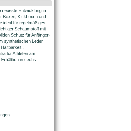
e neueste Entwicklung in
ür Boxen, Kickboxen und
 ideal für regelmäßiges
ichtiger Schaumstoff mit
oliden Schutz für Anfänger-
em synthetischen Leder,
altbarkeit..
ra für Athleten am
 Erhältlich in sechs
g
ungen