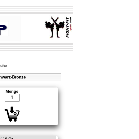
huhe
chwarz-Bronze
Menge