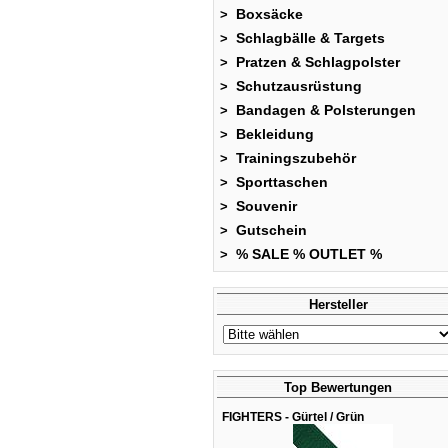
Boxsäcke
>
Schlagbälle & Targets
>
Pratzen & Schlagpolster
>
Schutzausrüstung
>
Bandagen & Polsterungen
>
Bekleidung
>
Trainingszubehör
>
Sporttaschen
>
Souvenir
>
Gutschein
>
% SALE % OUTLET %
>
Hersteller
Top Bewertungen
FIGHTERS - Gürtel / Grün