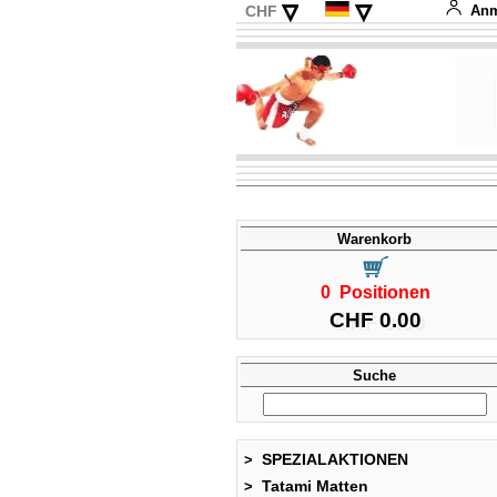
▿
▿
CHF
Anm
EUR
English
USD
Français
Italiano
Español
Warenkorb
0 Positionen
CHF 0.00
Suche
SPEZIALAKTIONEN
>
Tatami Matten
>