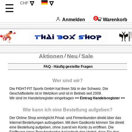
▿
▿
CHF
☰
EUR
English
USD
Français
0
Anmelden
Warenkorb
Italiano
Español
Aktionen
Neu
Sale
/
/
FAQ - Häufig gestellte Fragen
Wer sind wir?
Die FIGHT-FIT Sports GmbH hat Ihren Sitz in der Schweiz. Die
Geschäftsstelle ist in Wetzikon und ist in Betrieb seit 2008.
Wir sind im Handelsregister eingetragen
>> Eintrag Handelsregister <<
Wie kann ich eine Bestellung aufgeben?
Der Online Shop ermöglicht Privat- und Firmenkunden direkt über das
Internet Bestellungen aufzugeben. Mit dem Gastkonto können Sie direkt
eine Bestellung aufgeben, ohne zuerst ein Konto zu eröffnen. Die
Eröffnung eines Benutzerkontos hat jedoch den Vorteil, dass Sie den