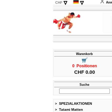
▿
▿
CHF
Anm
EUR
English
USD
Français
Italiano
Español
Warenkorb
0 Positionen
CHF 0.00
Suche
SPEZIALAKTIONEN
>
Tatami Matten
>