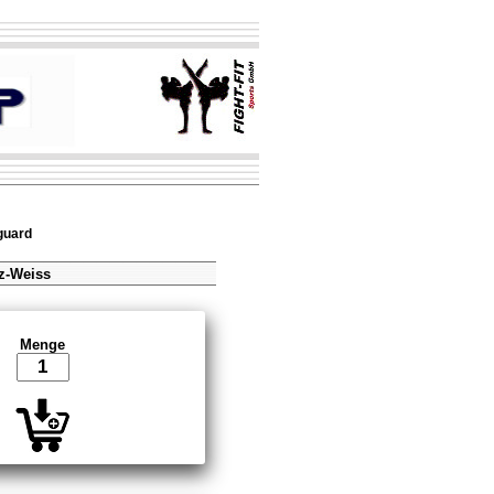
guard
z-Weiss
Menge