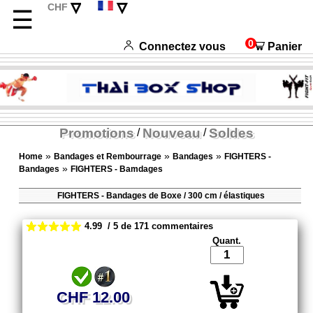
▿
▿
CHF
☰
EUR
Deutsch
USD
English
0
Connectez vous
Panier
Italiano
Español
Promotions
Nouveau
Soldes
/
/
»
»
»
Home
Bandages et Rembourrage
Bandages
FIGHTERS -
»
Bandages
FIGHTERS - Bamdages
FIGHTERS - Bandages de Boxe / 300 cm / élastiques
4.99 / 5 de 171 commentaires
Quant.
CHF 12.00