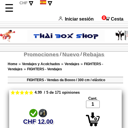
▿
▿
CHF
☰
EUR
Deutsch
USD
English
0
Iniciar sesión
Cesta
Français
Italiano
Promociones
Nuevo
Rebajas
/
/
»
»
»
Home
Vendajes y Acolchados
Vendajes
FIGHTERS -
»
Vendajes
FIGHTERS - Vendajes
FIGHTERS - Vendas da Boxeo / 300 cm / elástico
4.99 / 5 de 171 opiniones
Cant.
CHF 12.00