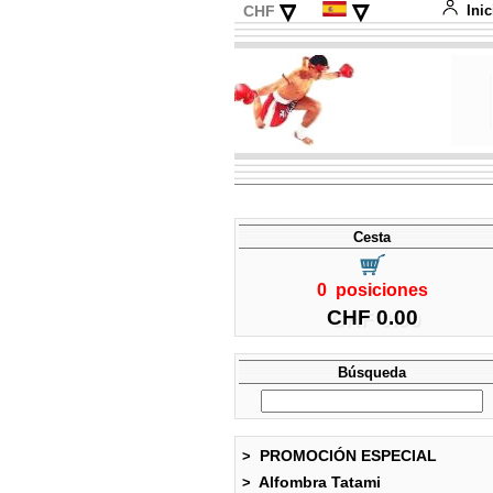
▿
▿
CHF
Inic
EUR
Deutsch
USD
English
Français
Italiano
Cesta
0 posiciones
CHF 0.00
Búsqueda
PROMOCIÓN ESPECIAL
>
Alfombra Tatami
>